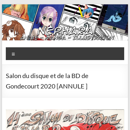
Aller
au
contenu
Nephara
Menu
Fouttoir
Artistique
de
Salon du disque et de la BD de
Nephara
Gondecourt 2020 [ANNULE ]