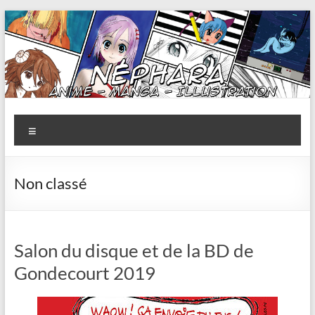
Aller
au
contenu
Nephara
Menu
Fouttoir
Artistique
de
Non classé
Nephara
Salon du disque et de la BD de
Gondecourt 2019